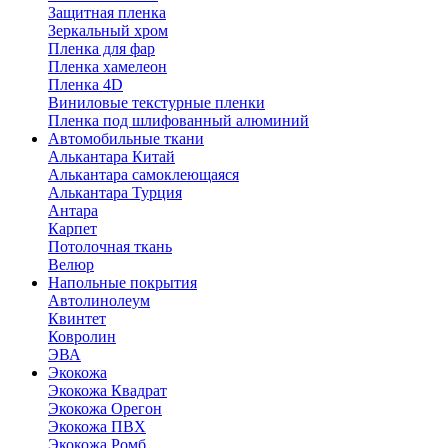
Защитная пленка
Зеркальный хром
Пленка для фар
Пленка хамелеон
Пленка 4D
Виниловые текстурные пленки
Пленка под шлифованный алюминий
Автомобильные ткани
Алькантара Китай
Алькантара самоклеющаяся
Алькантара Турция
Антара
Карпет
Потолочная ткань
Велюр
Напольные покрытия
Автолинолеум
Квинтет
Ковролин
ЭВА
Экокожа
Экокожа Квадрат
Экокожа Орегон
Экокожа ПВХ
Экокожа Ромб