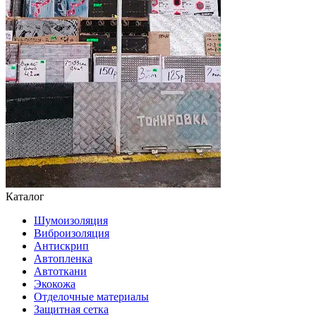
Каталог
Шумоизоляция
Виброизоляция
Антискрип
Автопленка
Автоткани
Экокожа
Отделочные материалы
Защитная сетка