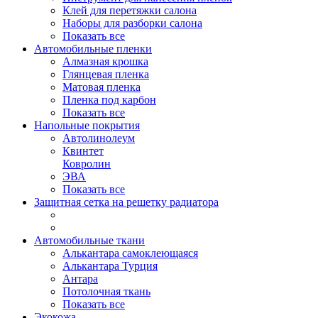
Клей для перетяжки салона
Наборы для разборки салона
Показать все
Автомобильные пленки
Алмазная крошка
Глянцевая пленка
Матовая пленка
Пленка под карбон
Показать все
Напольные покрытия
Автолинолеум
Квинтет
Ковролин
ЭВА
Показать все
Защитная сетка на решетку радиатора
Автомобильные ткани
Алькантара самоклеющаяся
Алькантара Турция
Антара
Потолочная ткань
Показать все
Экокожа