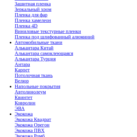
Защитная пленка
Зеркальный хром
Пленка для фар
Пленка хамелеон
Пленка 4D
Виниловые текстурные пленки
Пленка под шлифованный алюминий
Автомобильные ткани
Алькантара Китай
Алькантара самоклеющаяся
Алькантара Турция
Антара
Карпет
Потолочная ткань
Велюр
Напольные покрытия
Автолинолеум
Квинтет
Ковролин
ЭВА
Экокожа
Экокожа Квадрат
Экокожа Орегон
Экокожа ПВХ
Экокожа Ромб