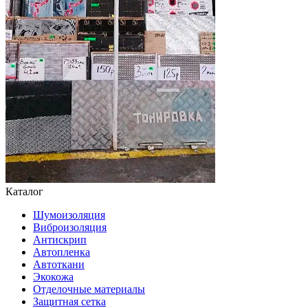
Каталог
Шумоизоляция
Виброизоляция
Антискрип
Автопленка
Автоткани
Экокожа
Отделочные материалы
Защитная сетка