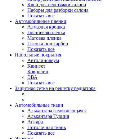
Клей для перетяжки салона
Наборы для разборки салона
Показать все
Автомобильные пленки
Алмазная крошка
Глянцевая пленка
Матовая пленка
Пленка под карбон
Показать все
Напольные покрытия
Автолинолеум
Квинтет
Ковролин
ЭВА
Показать все
Защитная сетка на решетку радиатора
Автомобильные ткани
Алькантара самоклеющаяся
Алькантара Турция
Антара
Потолочная ткань
Показать все
Экокожа