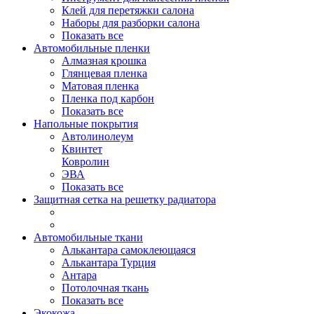
Клей для перетяжки салона
Наборы для разборки салона
Показать все
Автомобильные пленки
Алмазная крошка
Глянцевая пленка
Матовая пленка
Пленка под карбон
Показать все
Напольные покрытия
Автолинолеум
Квинтет
Ковролин
ЭВА
Показать все
Защитная сетка на решетку радиатора
Автомобильные ткани
Алькантара самоклеющаяся
Алькантара Турция
Антара
Потолочная ткань
Показать все
Экокожа