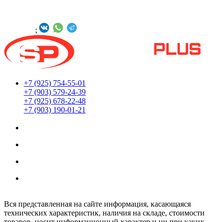
БУДЬТЕ С НАМИ В СОЦСЕТЯХ
Онлайн -
;
+7 (925) 754-55-01
+7 (903) 579-24-39
+7 (925) 678-22-48
+7 (903) 190-01-21
Мы находимся по адресу:
г. Москва ул. Южнопортовая 22с18
Заказы принимаются 24/7
Обработка заказов интернет-магазина:
Ежедневно: с 8:00 до 20:00
Вся представленная на сайте информация, касающаяся
технических характеристик, наличия на складе, стоимости
товаров, носит информационный характер и ни при каких