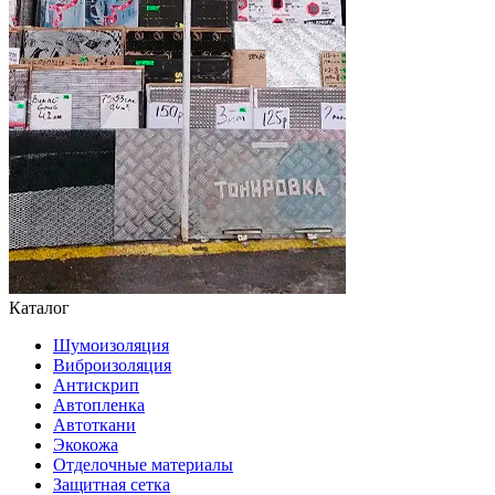
Каталог
Шумоизоляция
Виброизоляция
Антискрип
Автопленка
Автоткани
Экокожа
Отделочные материалы
Защитная сетка