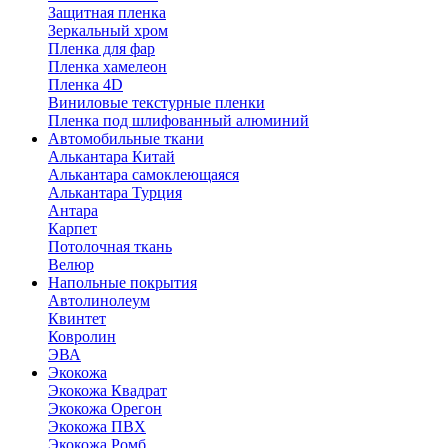
Защитная пленка
Зеркальный хром
Пленка для фар
Пленка хамелеон
Пленка 4D
Виниловые текстурные пленки
Пленка под шлифованный алюминий
Автомобильные ткани
Алькантара Китай
Алькантара самоклеющаяся
Алькантара Турция
Антара
Карпет
Потолочная ткань
Велюр
Напольные покрытия
Автолинолеум
Квинтет
Ковролин
ЭВА
Экокожа
Экокожа Квадрат
Экокожа Орегон
Экокожа ПВХ
Экокожа Ромб