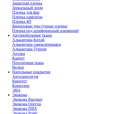
Защитная пленка
Зеркальный хром
Пленка для фар
Пленка хамелеон
Пленка 4D
Виниловые текстурные пленки
Пленка под шлифованный алюминий
Автомобильные ткани
Алькантара Китай
Алькантара самоклеющаяся
Алькантара Турция
Антара
Карпет
Потолочная ткань
Велюр
Напольные покрытия
Автолинолеум
Квинтет
Ковролин
ЭВА
Экокожа
Экокожа Квадрат
Экокожа Орегон
Экокожа ПВХ
Экокожа Ромб