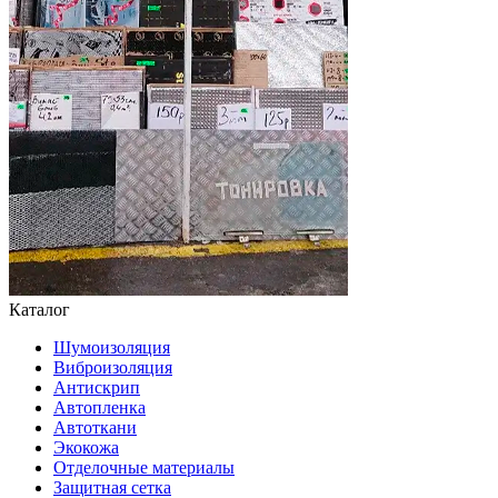
Каталог
Шумоизоляция
Виброизоляция
Антискрип
Автопленка
Автоткани
Экокожа
Отделочные материалы
Защитная сетка