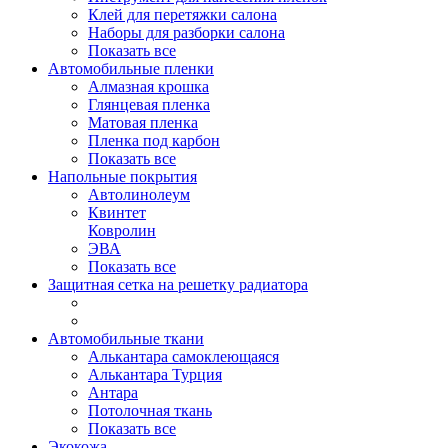
Клей для перетяжки салона
Наборы для разборки салона
Показать все
Автомобильные пленки
Алмазная крошка
Глянцевая пленка
Матовая пленка
Пленка под карбон
Показать все
Напольные покрытия
Автолинолеум
Квинтет
Ковролин
ЭВА
Показать все
Защитная сетка на решетку радиатора
Автомобильные ткани
Алькантара самоклеющаяся
Алькантара Турция
Антара
Потолочная ткань
Показать все
Экокожа