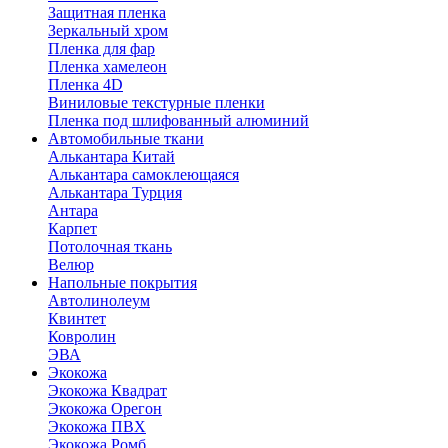
Защитная пленка
Зеркальный хром
Пленка для фар
Пленка хамелеон
Пленка 4D
Виниловые текстурные пленки
Пленка под шлифованный алюминий
Автомобильные ткани
Алькантара Китай
Алькантара самоклеющаяся
Алькантара Турция
Антара
Карпет
Потолочная ткань
Велюр
Напольные покрытия
Автолинолеум
Квинтет
Ковролин
ЭВА
Экокожа
Экокожа Квадрат
Экокожа Орегон
Экокожа ПВХ
Экокожа Ромб