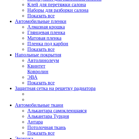
Клей для перетяжки салона
Наборы для разборки салона
Показать все
Автомобильные пленки
Алмазная крошка
Глянцевая пленка
Матовая пленка
Пленка под карбон
Показать все
Напольные покрытия
Автолинолеум
Квинтет
Ковролин
ЭВА
Показать все
Защитная сетка на решетку радиатора
Автомобильные ткани
Алькантара самоклеющаяся
Алькантара Турция
Антара
Потолочная ткань
Показать все
Экокожа