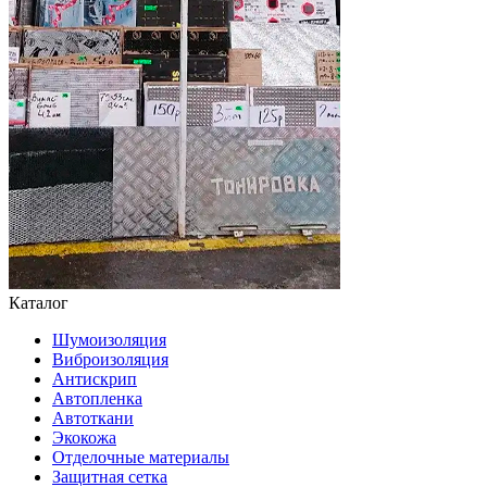
Каталог
Шумоизоляция
Виброизоляция
Антискрип
Автопленка
Автоткани
Экокожа
Отделочные материалы
Защитная сетка