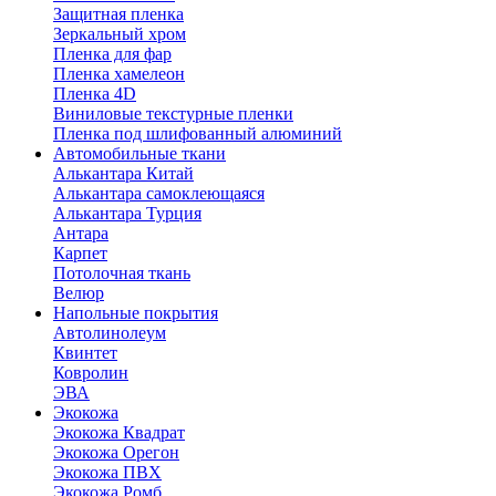
Защитная пленка
Зеркальный хром
Пленка для фар
Пленка хамелеон
Пленка 4D
Виниловые текстурные пленки
Пленка под шлифованный алюминий
Автомобильные ткани
Алькантара Китай
Алькантара самоклеющаяся
Алькантара Турция
Антара
Карпет
Потолочная ткань
Велюр
Напольные покрытия
Автолинолеум
Квинтет
Ковролин
ЭВА
Экокожа
Экокожа Квадрат
Экокожа Орегон
Экокожа ПВХ
Экокожа Ромб