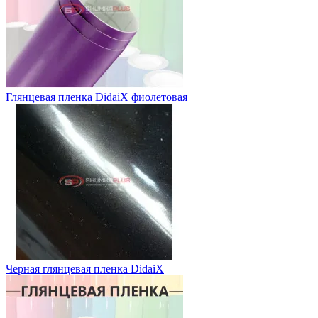
Глянцевая пленка DidaiX фиолетовая
Черная глянцевая пленка DidaiX