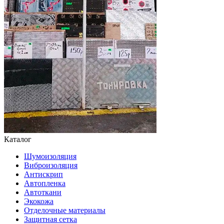
Каталог
Шумоизоляция
Виброизоляция
Антискрип
Автопленка
Автоткани
Экокожа
Отделочные материалы
Защитная сетка