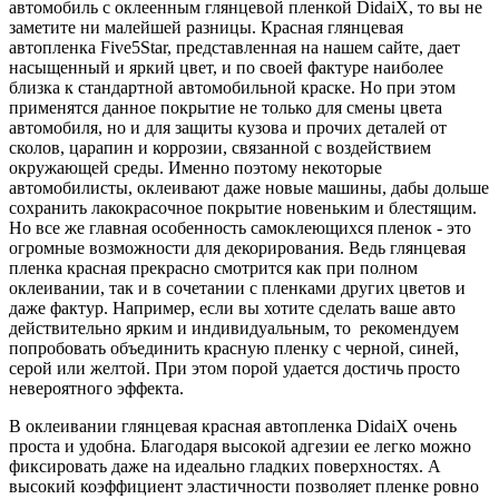
автомобиль с оклеенным глянцевой пленкой DidaiX, то вы не
заметите ни малейшей разницы. Красная глянцевая
автопленка Five5Star, представленная на нашем сайте, дает
насыщенный и яркий цвет, и по своей фактуре наиболее
близка к стандартной автомобильной краске. Но при этом
применятся данное покрытие не только для смены цвета
автомобиля, но и для защиты кузова и прочих деталей от
сколов, царапин и коррозии, связанной с воздействием
окружающей среды. Именно поэтому некоторые
автомобилисты, оклеивают даже новые машины, дабы дольше
сохранить лакокрасочное покрытие новеньким и блестящим.
Но все же главная особенность самоклеющихся пленок - это
огромные возможности для декорирования. Ведь глянцевая
пленка красная прекрасно смотрится как при полном
оклеивании, так и в сочетании с пленками других цветов и
даже фактур. Например, если вы хотите сделать ваше авто
действительно ярким и индивидуальным, то рекомендуем
попробовать объединить красную пленку с черной, синей,
серой или желтой. При этом порой удается достичь просто
невероятного эффекта.
В оклеивании глянцевая красная автопленка DidaiX очень
проста и удобна. Благодаря высокой адгезии ее легко можно
фиксировать даже на идеально гладких поверхностях. А
высокий коэффициент эластичности позволяет пленке ровно