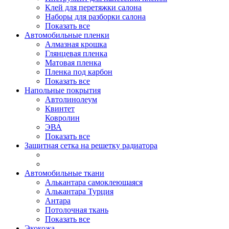
Клей для перетяжки салона
Наборы для разборки салона
Показать все
Автомобильные пленки
Алмазная крошка
Глянцевая пленка
Матовая пленка
Пленка под карбон
Показать все
Напольные покрытия
Автолинолеум
Квинтет
Ковролин
ЭВА
Показать все
Защитная сетка на решетку радиатора
Автомобильные ткани
Алькантара самоклеющаяся
Алькантара Турция
Антара
Потолочная ткань
Показать все
Экокожа