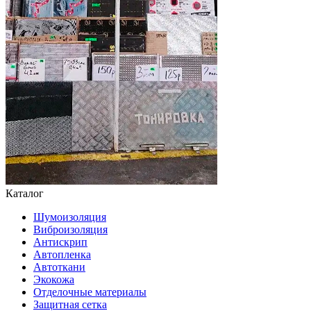
Каталог
Шумоизоляция
Виброизоляция
Антискрип
Автопленка
Автоткани
Экокожа
Отделочные материалы
Защитная сетка