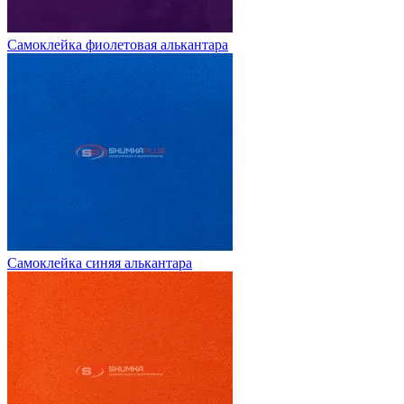
Самоклейка фиолетовая алькантара
Самоклейка синяя алькантара