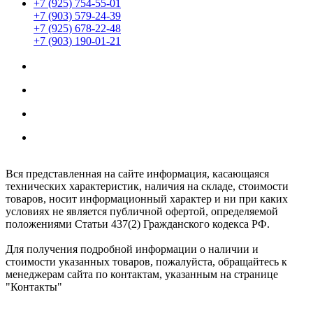
+7 (925) 754-55-01
+7 (903) 579-24-39
+7 (925) 678-22-48
+7 (903) 190-01-21
Мы находимся по адресу:
г. Москва ул. Южнопортовая 22с18
Заказы принимаются 24/7
Обработка заказов интернет-магазина:
Ежедневно: с 8:00 до 20:00
Вся представленная на сайте информация, касающаяся
технических характеристик, наличия на складе, стоимости
товаров, носит информационный характер и ни при каких
условиях не является публичной офертой, определяемой
положениями Статьи 437(2) Гражданского кодекса РФ.
Для получения подробной информации о наличии и
стоимости указанных товаров, пожалуйста, обращайтесь к
менеджерам сайта по контактам, указанным на странице
"Контакты"
ShumkaPlus © 2026