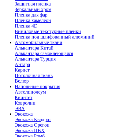
Защитная пленка
Зеркальный хром
Пленка для фар
Пленка хамелеон
Пленка 4D
Виниловые текстурные пленки
Пленка под шлифованный алюминий
Автомобильные ткани
Алькантара Китай
Алькантара самоклеющаяся
Алькантара Турция
Антара
Карпет
Потолочная ткань
Велюр
Напольные покрытия
Автолинолеум
Квинтет
Ковролин
ЭВА
Экокожа
Экокожа Квадрат
Экокожа Орегон
Экокожа ПВХ
Экокожа Ромб