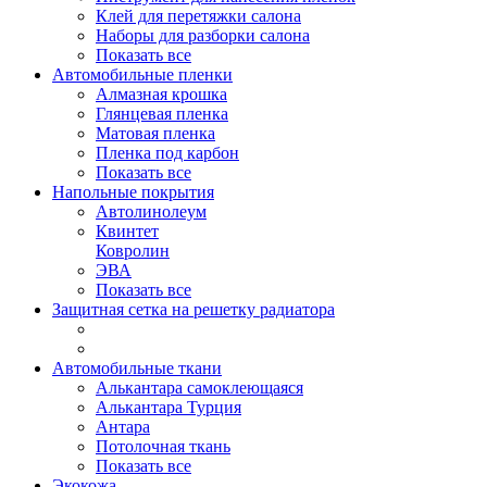
Клей для перетяжки салона
Наборы для разборки салона
Показать все
Автомобильные пленки
Алмазная крошка
Глянцевая пленка
Матовая пленка
Пленка под карбон
Показать все
Напольные покрытия
Автолинолеум
Квинтет
Ковролин
ЭВА
Показать все
Защитная сетка на решетку радиатора
Автомобильные ткани
Алькантара самоклеющаяся
Алькантара Турция
Антара
Потолочная ткань
Показать все
Экокожа