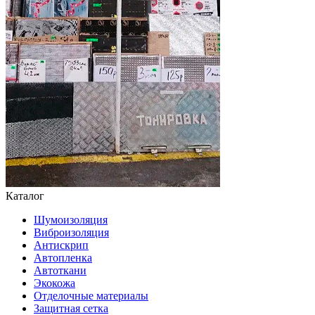
Каталог
Шумоизоляция
Виброизоляция
Антискрип
Автопленка
Автоткани
Экокожа
Отделочные материалы
Защитная сетка