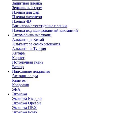
Защитная пленка
Зеркальный хром
Пленка для фар
Пленка хамелеон
Пленка 4D
Виниловые текстурные пленки
Пленка под шлифованный алюминий
Автомобильные ткани
Алькантара Китай
Алькантара самоклеющаяся
Алькантара Турция
Антара
Карпет
Потолочная ткань
Велюр
Напольные покрытия
Автолинолеум
Квинтет
Ковролин
ЭВА
Экокожа
Экокожа Квадрат
Экокожа Орегон
Экокожа ПВХ
Экокожа Ромб