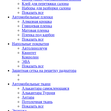
Клей для перетяжки салона
Наборы для разборки салона
Показать все
Автомобильные пленки
Алмазная крошка
Глянцевая пленка
Матовая пленка
Пленка под карбон
Показать все
Напольные покрытия
Автолинолеум
Квинтет
Ковролин
ЭВА
Показать все
Защитная сетка на решетку радиатора
Автомобильные ткани
Алькантара самоклеющаяся
Алькантара Турция
Антара
Потолочная ткань
Показать все
Экокожа