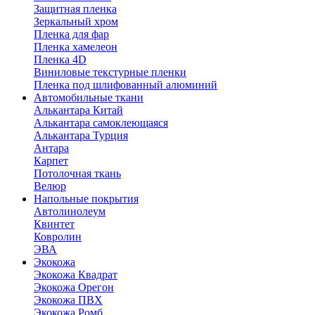
Защитная пленка
Зеркальный хром
Пленка для фар
Пленка хамелеон
Пленка 4D
Виниловые текстурные пленки
Пленка под шлифованный алюминий
Автомобильные ткани
Алькантара Китай
Алькантара самоклеющаяся
Алькантара Турция
Антара
Карпет
Потолочная ткань
Велюр
Напольные покрытия
Автолинолеум
Квинтет
Ковролин
ЭВА
Экокожа
Экокожа Квадрат
Экокожа Орегон
Экокожа ПВХ
Экокожа Ромб