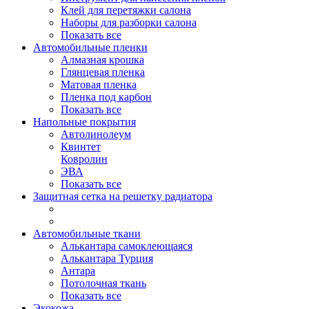
Клей для перетяжки салона
Наборы для разборки салона
Показать все
Автомобильные пленки
Алмазная крошка
Глянцевая пленка
Матовая пленка
Пленка под карбон
Показать все
Напольные покрытия
Автолинолеум
Квинтет
Ковролин
ЭВА
Показать все
Защитная сетка на решетку радиатора
Автомобильные ткани
Алькантара самоклеющаяся
Алькантара Турция
Антара
Потолочная ткань
Показать все
Экокожа