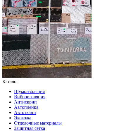
Каталог
Шумоизоляция
Виброизоляция
Антискрип
Автопленка
Автоткани
Экокожа
Отделочные материалы
Защитная сетка