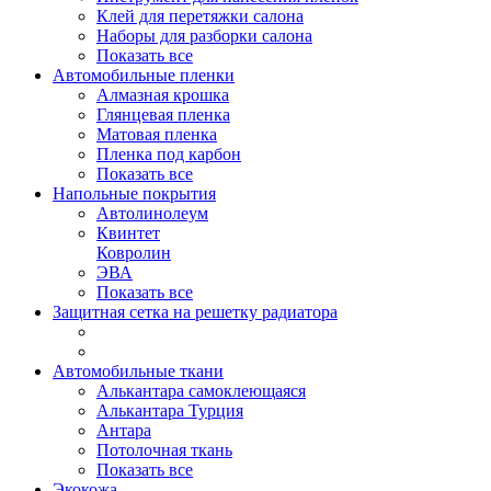
Клей для перетяжки салона
Наборы для разборки салона
Показать все
Автомобильные пленки
Алмазная крошка
Глянцевая пленка
Матовая пленка
Пленка под карбон
Показать все
Напольные покрытия
Автолинолеум
Квинтет
Ковролин
ЭВА
Показать все
Защитная сетка на решетку радиатора
Автомобильные ткани
Алькантара самоклеющаяся
Алькантара Турция
Антара
Потолочная ткань
Показать все
Экокожа