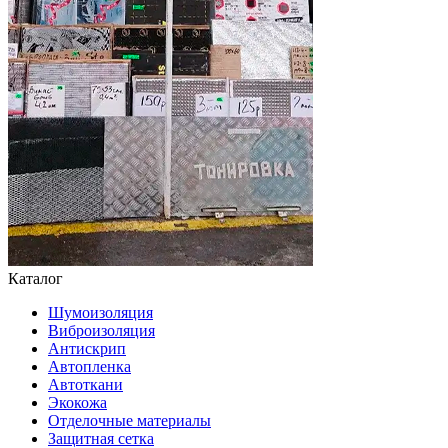
Каталог
Шумоизоляция
Виброизоляция
Антискрип
Автопленка
Автоткани
Экокожа
Отделочные материалы
Защитная сетка