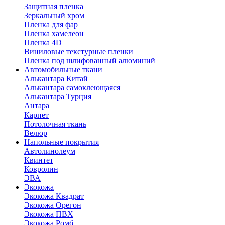
Защитная пленка
Зеркальный хром
Пленка для фар
Пленка хамелеон
Пленка 4D
Виниловые текстурные пленки
Пленка под шлифованный алюминий
Автомобильные ткани
Алькантара Китай
Алькантара самоклеющаяся
Алькантара Турция
Антара
Карпет
Потолочная ткань
Велюр
Напольные покрытия
Автолинолеум
Квинтет
Ковролин
ЭВА
Экокожа
Экокожа Квадрат
Экокожа Орегон
Экокожа ПВХ
Экокожа Ромб