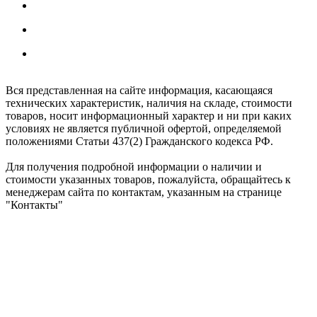
г. Москва ул. Южнопортовая 22с18
Заказы принимаются 24/7
Обработка заказов интернет-магазина:
Ежедневно: с 8:00 до 20:00
Вся представленная на сайте информация, касающаяся
технических характеристик, наличия на складе, стоимости
товаров, носит информационный характер и ни при каких
условиях не является публичной офертой, определяемой
положениями Статьи 437(2) Гражданского кодекса РФ.
Для получения подробной информации о наличии и
стоимости указанных товаров, пожалуйста, обращайтесь к
менеджерам сайта по контактам, указанным на странице
"Контакты"
ShumkaPlus © 2026