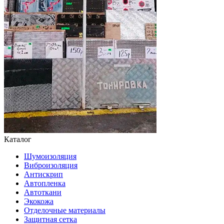
Каталог
Шумоизоляция
Виброизоляция
Антискрип
Автопленка
Автоткани
Экокожа
Отделочные материалы
Защитная сетка