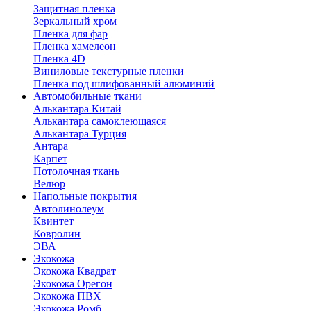
Защитная пленка
Зеркальный хром
Пленка для фар
Пленка хамелеон
Пленка 4D
Виниловые текстурные пленки
Пленка под шлифованный алюминий
Автомобильные ткани
Алькантара Китай
Алькантара самоклеющаяся
Алькантара Турция
Антара
Карпет
Потолочная ткань
Велюр
Напольные покрытия
Автолинолеум
Квинтет
Ковролин
ЭВА
Экокожа
Экокожа Квадрат
Экокожа Орегон
Экокожа ПВХ
Экокожа Ромб