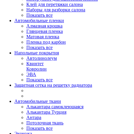
Клей для перетяжки салона
Наборы для разборки салона
Показать все
Автомобильные пленки
Алмазная крошка
Глянцевая пленка
Матовая пленка
Пленка под карбон
Показать все
Напольные покрытия
Автолинолеум
Квинтет
Ковролин
ЭВА
Показать все
Защитная сетка на решетку радиатора
Автомобильные ткани
Алькантара самоклеющаяся
Алькантара Турция
Антара
Потолочная ткань
Показать все
Экокожа