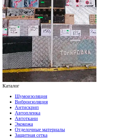
Каталог
Шумоизоляция
Виброизоляция
Антискрип
Автопленка
Автоткани
Экокожа
Отделочные материалы
Защитная сетка