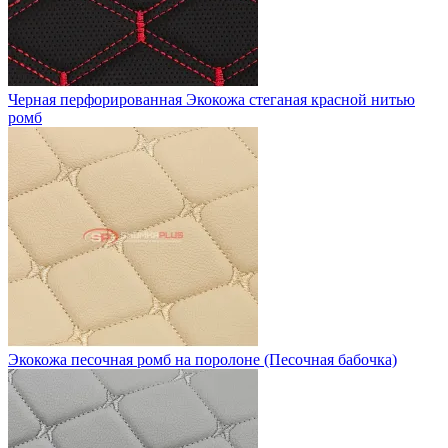
Черная перфорированная Экокожа стеганая красной нитью
ромб
Экокожа песочная ромб на поролоне (Песочная бабочка)