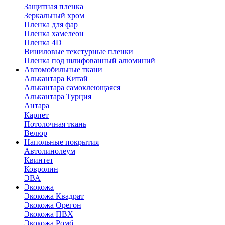
Защитная пленка
Зеркальный хром
Пленка для фар
Пленка хамелеон
Пленка 4D
Виниловые текстурные пленки
Пленка под шлифованный алюминий
Автомобильные ткани
Алькантара Китай
Алькантара самоклеющаяся
Алькантара Турция
Антара
Карпет
Потолочная ткань
Велюр
Напольные покрытия
Автолинолеум
Квинтет
Ковролин
ЭВА
Экокожа
Экокожа Квадрат
Экокожа Орегон
Экокожа ПВХ
Экокожа Ромб