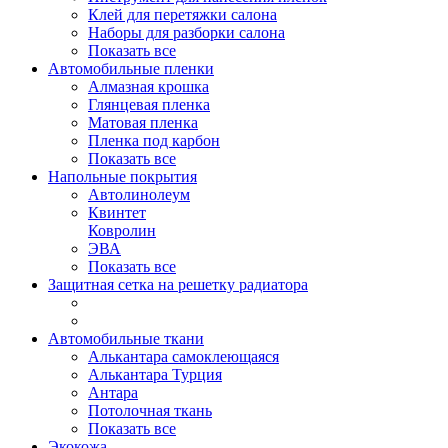
Клей для перетяжки салона
Наборы для разборки салона
Показать все
Автомобильные пленки
Алмазная крошка
Глянцевая пленка
Матовая пленка
Пленка под карбон
Показать все
Напольные покрытия
Автолинолеум
Квинтет
Ковролин
ЭВА
Показать все
Защитная сетка на решетку радиатора
Автомобильные ткани
Алькантара самоклеющаяся
Алькантара Турция
Антара
Потолочная ткань
Показать все
Экокожа