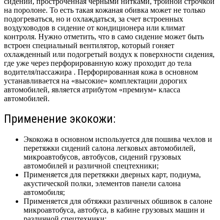
сидений, простроченная черными нитками, тройной строчкой
на поролоне. То есть такая кожаная обивка может не только
подогреваться, но и охлаждаться, за счет встроенных
воздуховодов в сидение от кондиционера или климат
контроля. Нужно отметить, что в само сидение может быть
встроен специальный вентилятор, который гоняет
охлажденный или подогретый воздух к поверхности сидения,
где уже через перфорированную кожу проходит до тела
водителя/пассажира . Перфорированная кожа в основном
устанавливается на «высокие» комплектации дорогих
автомобилей, является атрибутом «премиум» класса
автомобилей.
Применение экокожи:
Экокожа в основном используется для пошива чехлов и
перетяжки сидений салона легковых автомобилей,
микроавтобусов, автобусов, сидений грузовых
автомобилей и различной спецтехники;
Применяется для перетяжки дверных карт, подиума,
акустической полки, элементов панели салона
автомобиля;
Применяется для обтяжки различных обшивок в салоне
микроавтобуса, автобуса, в кабине грузовых машин и
различной спецтехники;