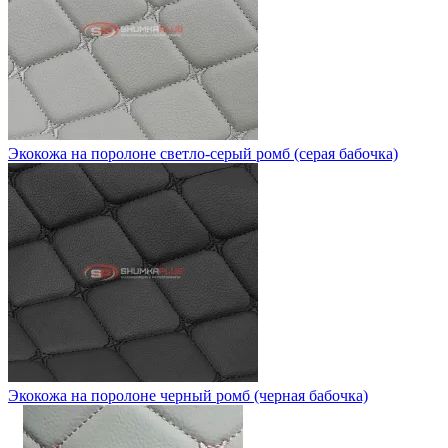
Экокожа на поролоне светло-серый ромб (серая бабочка)
Экокожа на поролоне черный ромб (черная бабочка)