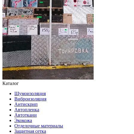
Каталог
Шумоизоляция
Виброизоляция
Антискрип
Автопленка
Автоткани
Экокожа
Отделочные материалы
Защитная сетка