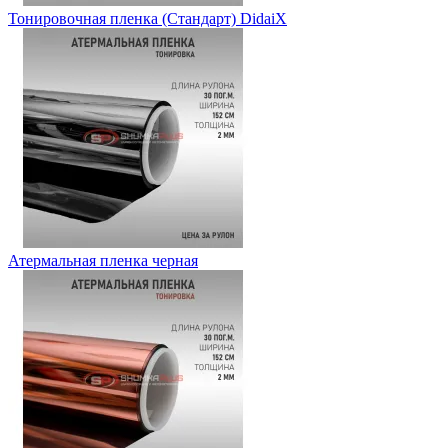
Тонировочная пленка (Стандарт) DidaiX
Атермальная пленка черная