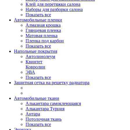
Клей для перетяжки салона
Наборы для разборки салона
Показать все
Автомобильные пленки
Алмазная крошка
Глянцевая пленка
Матовая пленка
Пленка под карбон
Показать все
Напольные покрытия
Автолинолеум
Квинтет
Ковролин
ЭВА
Показать все
Защитная сетка на решетку радиатора
Автомобильные ткани
Алькантара самоклеющаяся
Алькантара Турция
Антара
Потолочная ткань
Показать все
Экокожа