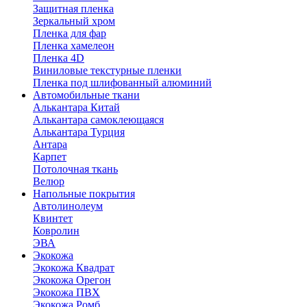
Защитная пленка
Зеркальный хром
Пленка для фар
Пленка хамелеон
Пленка 4D
Виниловые текстурные пленки
Пленка под шлифованный алюминий
Автомобильные ткани
Алькантара Китай
Алькантара самоклеющаяся
Алькантара Турция
Антара
Карпет
Потолочная ткань
Велюр
Напольные покрытия
Автолинолеум
Квинтет
Ковролин
ЭВА
Экокожа
Экокожа Квадрат
Экокожа Орегон
Экокожа ПВХ
Экокожа Ромб