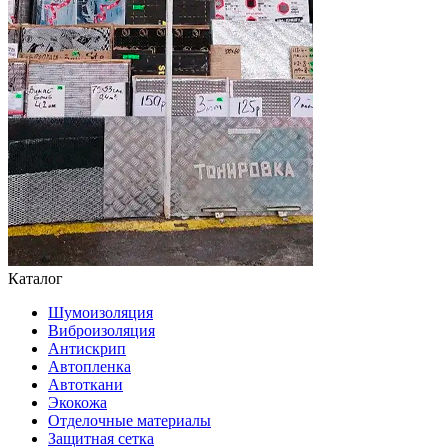
Каталог
Шумоизоляция
Виброизоляция
Антискрип
Автопленка
Автоткани
Экокожа
Отделочные материалы
Защитная сетка