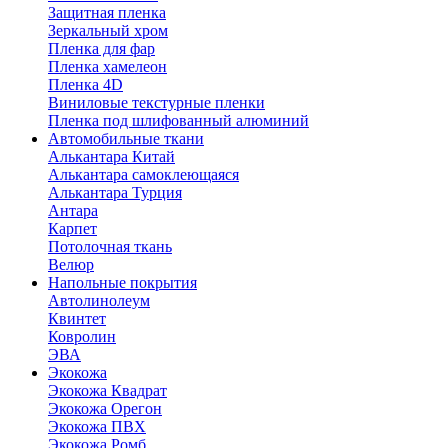
Защитная пленка
Зеркальный хром
Пленка для фар
Пленка хамелеон
Пленка 4D
Виниловые текстурные пленки
Пленка под шлифованный алюминий
Автомобильные ткани
Алькантара Китай
Алькантара самоклеющаяся
Алькантара Турция
Антара
Карпет
Потолочная ткань
Велюр
Напольные покрытия
Автолинолеум
Квинтет
Ковролин
ЭВА
Экокожа
Экокожа Квадрат
Экокожа Орегон
Экокожа ПВХ
Экокожа Ромб