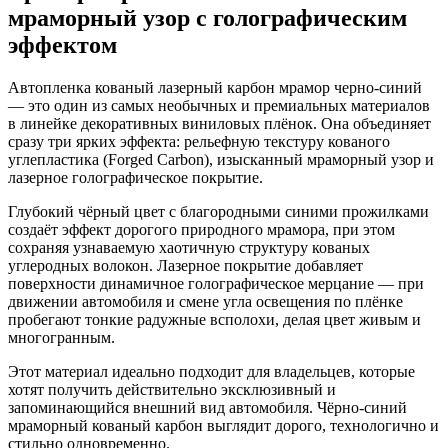
мраморный узор с голографическим
эффектом
Автопленка кованый лазерный карбон мрамор черно-синий
— это один из самых необычных и премиальных материалов
в линейке декоративных виниловых плёнок. Она объединяет
сразу три ярких эффекта: рельефную текстуру кованого
углепластика (Forged Carbon), изысканный мраморный узор и
лазерное голографическое покрытие.
Глубокий чёрный цвет с благородными синими прожилками
создаёт эффект дорогого природного мрамора, при этом
сохраняя узнаваемую хаотичную структуру кованых
углеродных волокон. Лазерное покрытие добавляет
поверхности динамичное голографическое мерцание — при
движении автомобиля и смене угла освещения по плёнке
пробегают тонкие радужные всполохи, делая цвет живым и
многогранным.
Этот материал идеально подходит для владельцев, которые
хотят получить действительно эксклюзивный и
запоминающийся внешний вид автомобиля. Чёрно-синий
мраморный кованый карбон выглядит дорого, технологично и
стильно одновременно.