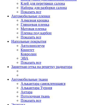
Клей для перетяжки салона
Наборы для разборки салона
Показать все
Автомобильные пленки
Алмазная крошка
Глянцевая пленка
Матовая пленка
Пленка под карбон
Показать все
Напольные покрытия
Автолинолеум
Квинтет
Ковролин
ЭВА
Показать все
Защитная сетка на решетку радиатора
Автомобильные ткани
Алькантара самоклеющаяся
Алькантара Турция
Антара
Потолочная ткань
Показать все
Экокожа