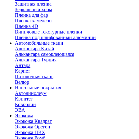
Защитная пленка
Зеркальный хром
Пленка для фар
Пленка хамелеон
Пленка 4D
Виниловые текстурные пленки
Пленка под шлифованный алюминий
Автомобильные ткани
Алькантара Китай
Алькантара самоклеющаяся
Алькантара Турция
Антара
Карпет
Потолочная ткань
Велюр
Напольные покрытия
Автолинолеум
Квинтет
Ковролин
ЭВА
Экокожа
Экокожа Квадрат
Экокожа Орегон
Экокожа ПВХ
Экокожа Ромб