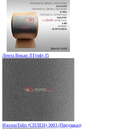
Лента Викар ЛТ(пф) 35
ИзолонТейп (СПЛЕН) 3003 (Предзаказ)