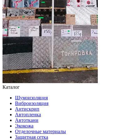
Каталог
Шумоизоляция
Виброизоляция
Антискрип
Автопленка
Автоткани
Экокожа
Отделочные материалы
Защитная сетка