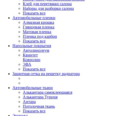
Клей для перетяжки салона
Наборы для разборки салона
Показать все
Автомобильные пленки
Алмазная крошка
Глянцевая пленка
Матовая пленка
Пленка под карбон
Показать все
Напольные покрытия
Автолинолеум
Квинтет
Ковролин
ЭВА
Показать все
Защитная сетка на решетку радиатора
Автомобильные ткани
Алькантара самоклеющаяся
Алькантара Турция
Антара
Потолочная ткань
Показать все
Экокожа