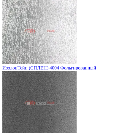
ИзолонТейп (СПЛЕН) 4004 Фольгированный