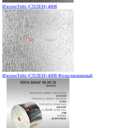
ИзолонТейп (СПЛЕН) 4008
ИзолонТейп (СПЛЕН) 4008 Фольгированный