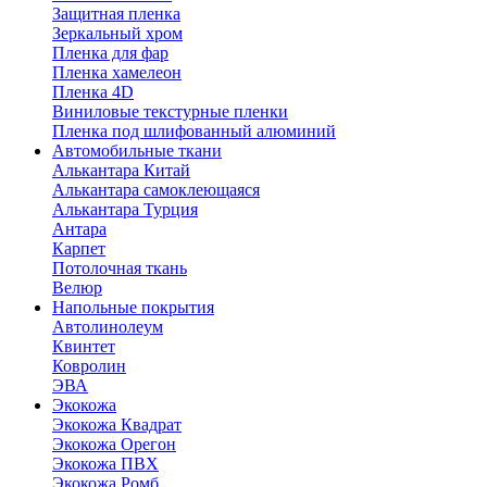
Защитная пленка
Зеркальный хром
Пленка для фар
Пленка хамелеон
Пленка 4D
Виниловые текстурные пленки
Пленка под шлифованный алюминий
Автомобильные ткани
Алькантара Китай
Алькантара самоклеющаяся
Алькантара Турция
Антара
Карпет
Потолочная ткань
Велюр
Напольные покрытия
Автолинолеум
Квинтет
Ковролин
ЭВА
Экокожа
Экокожа Квадрат
Экокожа Орегон
Экокожа ПВХ
Экокожа Ромб