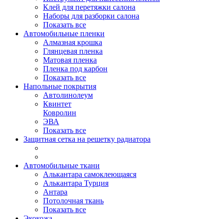
Клей для перетяжки салона
Наборы для разборки салона
Показать все
Автомобильные пленки
Алмазная крошка
Глянцевая пленка
Матовая пленка
Пленка под карбон
Показать все
Напольные покрытия
Автолинолеум
Квинтет
Ковролин
ЭВА
Показать все
Защитная сетка на решетку радиатора
Автомобильные ткани
Алькантара самоклеющаяся
Алькантара Турция
Антара
Потолочная ткань
Показать все
Экокожа