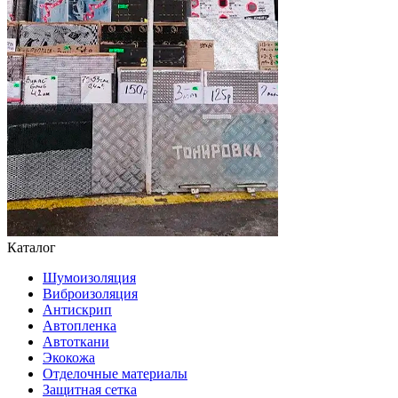
Каталог
Шумоизоляция
Виброизоляция
Антискрип
Автопленка
Автоткани
Экокожа
Отделочные материалы
Защитная сетка