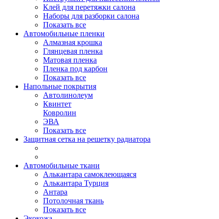
Клей для перетяжки салона
Наборы для разборки салона
Показать все
Автомобильные пленки
Алмазная крошка
Глянцевая пленка
Матовая пленка
Пленка под карбон
Показать все
Напольные покрытия
Автолинолеум
Квинтет
Ковролин
ЭВА
Показать все
Защитная сетка на решетку радиатора
Автомобильные ткани
Алькантара самоклеющаяся
Алькантара Турция
Антара
Потолочная ткань
Показать все
Экокожа