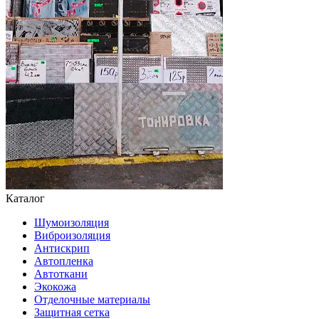
Каталог
Шумоизоляция
Виброизоляция
Антискрип
Автопленка
Автоткани
Экокожа
Отделочные материалы
Защитная сетка