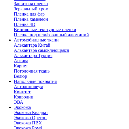
Защитная пленка
Зеркальный хром
Пленка для фар
Пленка хамелеон
Пленка 4D
Виниловые текстурные пленки
Пленка под шлифованный алюминий
Автомобильные ткани
Алькантара Китай
Алькантара самоклеющаяся
Алькантара Турция
Антара
Карпет
Потолочная ткань
Велюр
Напольные покрытия
Автолинолеум
Квинтет
Ковролин
ЭВА
Экокожа
Экокожа Квадрат
Экокожа Орегон
Экокожа ПВХ
Экокожа Ромб