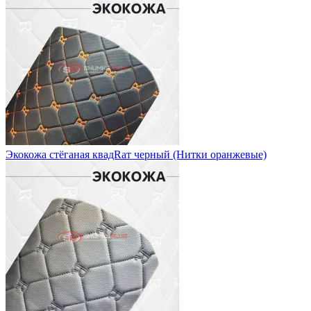
Экокожа стёганая квадRат черный (Нитки оранжевые)