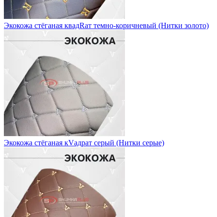
Экокожа стёганая квадRат темно-коричневый (Нитки золото)
Экокожа стёганая кVадрат серый (Нитки серые)