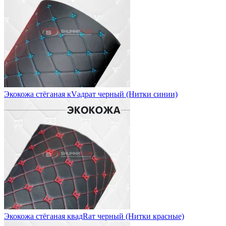
Экокожа стёганая кVадрат черный (Нитки синии)
Экокожа стёганая квадRат черный (Нитки красные)