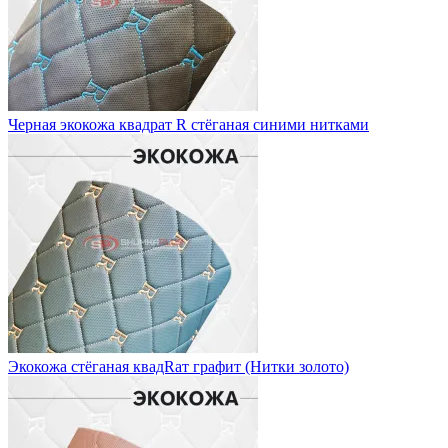
Черная экокожа квадрат R стёганая синими нитками
Экокожа стёганая квадRат графит (Нитки золото)