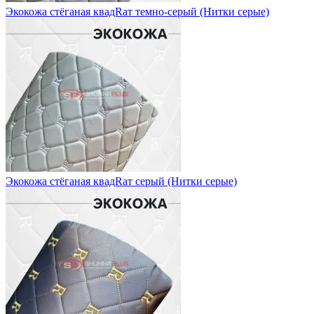
Экокожа стёганая квадRат темно-серый (Нитки серые)
Экокожа стёганая квадRат серый (Нитки серые)