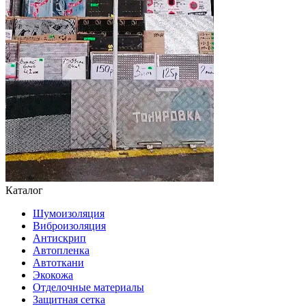
Каталог
Шумоизоляция
Виброизоляция
Антискрип
Автопленка
Автоткани
Экокожа
Отделочные материалы
Защитная сетка