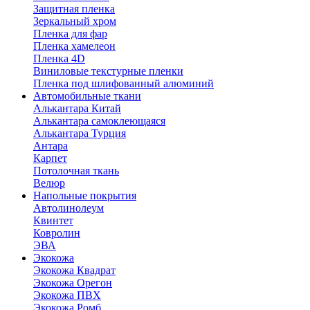
Защитная пленка
Зеркальный хром
Пленка для фар
Пленка хамелеон
Пленка 4D
Виниловые текстурные пленки
Пленка под шлифованный алюминий
Автомобильные ткани
Алькантара Китай
Алькантара самоклеющаяся
Алькантара Турция
Антара
Карпет
Потолочная ткань
Велюр
Напольные покрытия
Автолинолеум
Квинтет
Ковролин
ЭВА
Экокожа
Экокожа Квадрат
Экокожа Орегон
Экокожа ПВХ
Экокожа Ромб