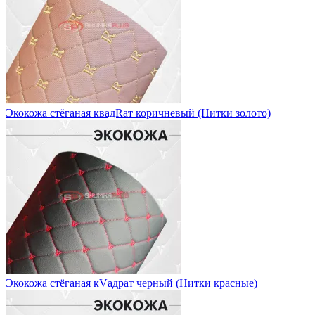
Экокожа стёганая квадRат коричневый (Нитки золото)
Экокожа стёганая кVадрат черный (Нитки красные)