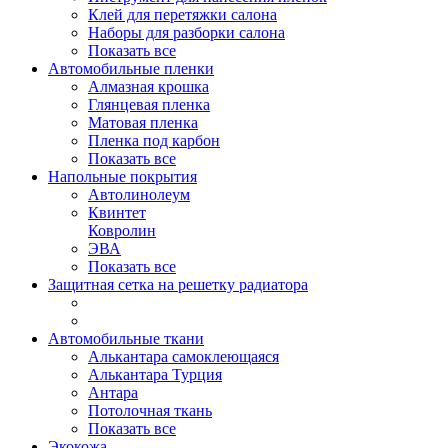
Клей для перетяжки салона
Наборы для разборки салона
Показать все
Автомобильные пленки
Алмазная крошка
Глянцевая пленка
Матовая пленка
Пленка под карбон
Показать все
Напольные покрытия
Автолинолеум
Квинтет
Ковролин
ЭВА
Показать все
Защитная сетка на решетку радиатора
Автомобильные ткани
Алькантара самоклеющаяся
Алькантара Турция
Антара
Потолочная ткань
Показать все
Экокожа