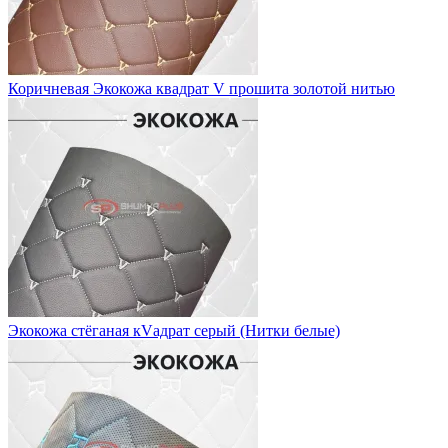
Коричневая Экокожа квадрат V прошита золотой нитью
Экокожа стёганая кVадрат серый (Нитки белые)