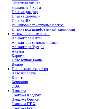
Защитная пленка
Зеркальный хром
Пленка для фар
Пленка хамелеон
Пленка 4D
Виниловые текстурные пленки
Пленка под шлифованный алюминий
Автомобильные ткани
Алькантара Китай
Алькантара самоклеющаяся
Алькантара Турция
Антара
Карпет
Потолочная ткань
Велюр
Напольные покрытия
Автолинолеум
Квинтет
Ковролин
ЭВА
Экокожа
Экокожа Квадрат
Экокожа Орегон
Экокожа ПВХ
Экокожа Ромб