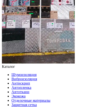
Каталог
Шумоизоляция
Виброизоляция
Антискрип
Автопленка
Автоткани
Экокожа
Отделочные материалы
Защитная сетка