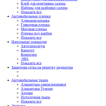
Клей для перетяжки салона
Наборы для разборки салона
Показать все
Автомобильные пленки
Алмазная крошка
Глянцевая пленка
Матовая пленка
Пленка под карбон
Показать все
Напольные покрытия
Автолинолеум
Квинтет
Ковролин
ЭВА
Показать все
Защитная сетка на решетку радиатора
Автомобильные ткани
Алькантара самоклеющаяся
Алькантара Турция
Антара
Потолочная ткань
Показать все
Экокожа