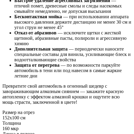
Быстрое удаление агрессивных загрязнений
—
птичий помет, древесные смолы и следы насекомых
смывайте немедленно, не допуская высыхания
Бесконтактная мойка
— при использовании аппарата
высокого давления держите дистанцию не менее 30 см и
угол струи не менее 45°
Отказ от абразивов
— исключите щетки с жесткой
щетиной, абразивные пасты, полироли и агрессивную
химию
Дополнительная защита
— периодически наносите
специальные составы для винила, усиливающие блеск и
водоотталкивающие свойства
Защита от перегрева
— по возможности паркуйте
автомобиль в тени или под навесом в самые жаркие
летние дни
Превратите свой автомобиль в огненный шедевр с
завораживающим алмазным сиянием — закажите красную
автопленку с эффектом алмазной крошки и ощутите всю
мощь страсти, заключенной в цвете!
Размер на отрез
152x100 см
Толщина
160 мкр
Длина в рулоне