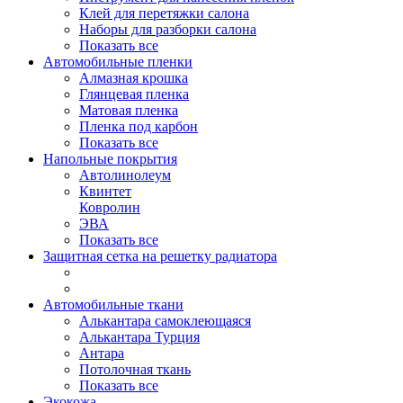
Клей для перетяжки салона
Наборы для разборки салона
Показать все
Автомобильные пленки
Алмазная крошка
Глянцевая пленка
Матовая пленка
Пленка под карбон
Показать все
Напольные покрытия
Автолинолеум
Квинтет
Ковролин
ЭВА
Показать все
Защитная сетка на решетку радиатора
Автомобильные ткани
Алькантара самоклеющаяся
Алькантара Турция
Антара
Потолочная ткань
Показать все
Экокожа