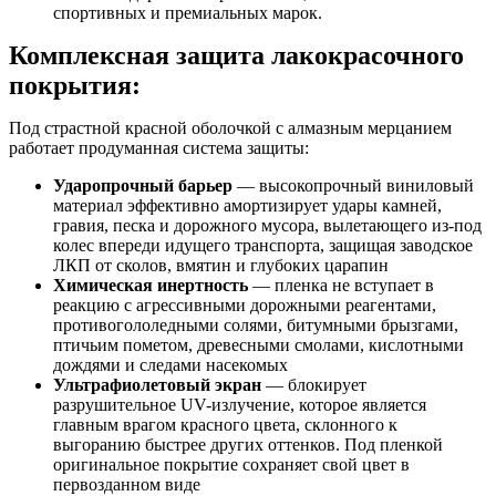
спортивных и премиальных марок.
Комплексная защита лакокрасочного
покрытия:
Под страстной красной оболочкой с алмазным мерцанием
работает продуманная система защиты:
Ударопрочный барьер
— высокопрочный виниловый
материал эффективно амортизирует удары камней,
гравия, песка и дорожного мусора, вылетающего из-под
колес впереди идущего транспорта, защищая заводское
ЛКП от сколов, вмятин и глубоких царапин
Химическая инертность
— пленка не вступает в
реакцию с агрессивными дорожными реагентами,
противогололедными солями, битумными брызгами,
птичьим пометом, древесными смолами, кислотными
дождями и следами насекомых
Ультрафиолетовый экран
— блокирует
разрушительное UV-излучение, которое является
главным врагом красного цвета, склонного к
выгоранию быстрее других оттенков. Под пленкой
оригинальное покрытие сохраняет свой цвет в
первозданном виде