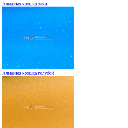
Алмазная крошка хаки
Алмазная крошка голубой