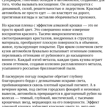
того, чтобы вызывать восхищение. Он ассоциируется с
динамикой, силой, решительностью и лидерством. Красный
автомобиль не просто едет — он властвует на дороге,
притягивая взгляды и заставляя оборачиваться прохожих.
Но красная пленка с эффектом алмазной крошки — это не
просто яркий цвет. Это совершенно новое измерение
восприятия красного. Тысячи микроскопических
светоотражающих кристаллов, внедренных в структуру
материала, преобразуют плоскую поверхность в объемное,
живое, пульсирующее покрытие. При ярком солнечном свете
кузов автомобиля буквально вспыхивает огненным сиянием,
переливаясь оттенками от рубинового до насыщенного
винного. Каждый изгиб металла, каждая грань кузова играет
своим оттенком, создавая иллюзию расплавленного металла,
усыпанного россыпью бриллиантовой пыли.
В пасмурную погоду покрытие обретает глубину
благородного бордо с деликатными искрами света,
пробивающимися сквозь плотный красный пигмент. А в
вечернее время, под светом городских фонарей и неоновых
вывесок, автомобиль превращается в драгоценный рубин на
колесах — темный, глубокий, мистический, с тысячами
крошечных звезд, мерцающих на его поверхности. Эффект
алмазной крошки добавляет красному цвету то, чего ему