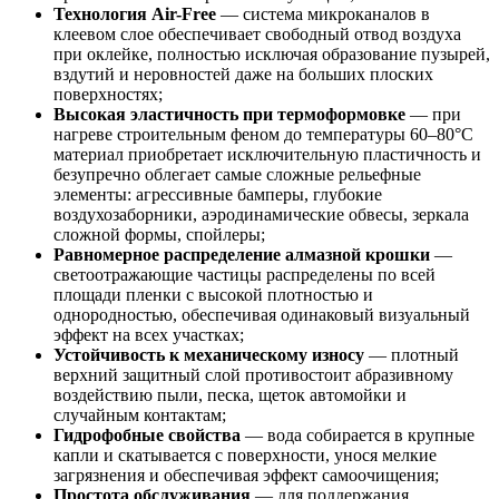
Технология Air-Free
— система микроканалов в
клеевом слое обеспечивает свободный отвод воздуха
при оклейке, полностью исключая образование пузырей,
вздутий и неровностей даже на больших плоских
поверхностях;
Высокая эластичность при термоформовке
— при
нагреве строительным феном до температуры 60–80°C
материал приобретает исключительную пластичность и
безупречно облегает самые сложные рельефные
элементы: агрессивные бамперы, глубокие
воздухозаборники, аэродинамические обвесы, зеркала
сложной формы, спойлеры;
Равномерное распределение алмазной крошки
—
светоотражающие частицы распределены по всей
площади пленки с высокой плотностью и
однородностью, обеспечивая одинаковый визуальный
эффект на всех участках;
Устойчивость к механическому износу
— плотный
верхний защитный слой противостоит абразивному
воздействию пыли, песка, щеток автомойки и
случайным контактам;
Гидрофобные свойства
— вода собирается в крупные
капли и скатывается с поверхности, унося мелкие
загрязнения и обеспечивая эффект самоочищения;
Простота обслуживания
— для поддержания