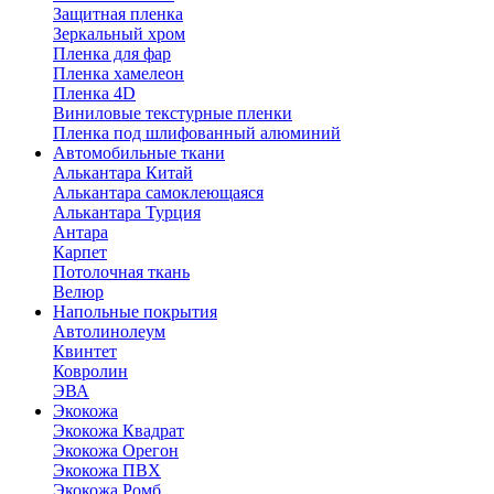
Защитная пленка
Зеркальный хром
Пленка для фар
Пленка хамелеон
Пленка 4D
Виниловые текстурные пленки
Пленка под шлифованный алюминий
Автомобильные ткани
Алькантара Китай
Алькантара самоклеющаяся
Алькантара Турция
Антара
Карпет
Потолочная ткань
Велюр
Напольные покрытия
Автолинолеум
Квинтет
Ковролин
ЭВА
Экокожа
Экокожа Квадрат
Экокожа Орегон
Экокожа ПВХ
Экокожа Ромб