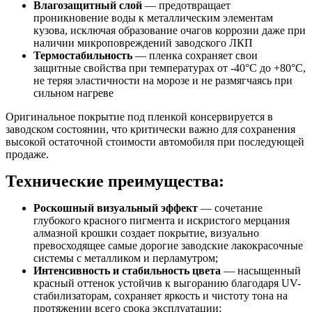
Влагозащитный слой
— предотвращает
проникновение воды к металлическим элементам
кузова, исключая образование очагов коррозии даже при
наличии микроповреждений заводского ЛКП
Термостабильность
— пленка сохраняет свои
защитные свойства при температурах от -40°C до +80°C,
не теряя эластичности на морозе и не размягчаясь при
сильном нагреве
Оригинальное покрытие под пленкой консервируется в
заводском состоянии, что критически важно для сохранения
высокой остаточной стоимости автомобиля при последующей
продаже.
Технические преимущества:
Роскошный визуальный эффект
— сочетание
глубокого красного пигмента и искристого мерцания
алмазной крошки создает покрытие, визуально
превосходящее самые дорогие заводские лакокрасочные
системы с металликом и перламутром;
Интенсивность и стабильность цвета
— насыщенный
красный оттенок устойчив к выгоранию благодаря UV-
стабилизаторам, сохраняет яркость и чистоту тона на
протяжении всего срока эксплуатации;