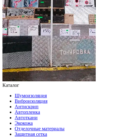
Каталог
Шумоизоляция
Виброизоляция
Антискрип
Автопленка
Автоткани
Экокожа
Отделочные материалы
Защитная сетка