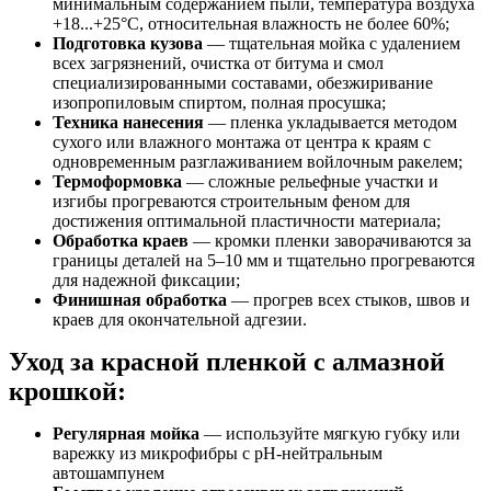
минимальным содержанием пыли, температура воздуха
+18...+25°C, относительная влажность не более 60%;
Подготовка кузова
— тщательная мойка с удалением
всех загрязнений, очистка от битума и смол
специализированными составами, обезжиривание
изопропиловым спиртом, полная просушка;
Техника нанесения
— пленка укладывается методом
сухого или влажного монтажа от центра к краям с
одновременным разглаживанием войлочным ракелем;
Термоформовка
— сложные рельефные участки и
изгибы прогреваются строительным феном для
достижения оптимальной пластичности материала;
Обработка краев
— кромки пленки заворачиваются за
границы деталей на 5–10 мм и тщательно прогреваются
для надежной фиксации;
Финишная обработка
— прогрев всех стыков, швов и
краев для окончательной адгезии.
Уход за красной пленкой с алмазной
крошкой:
Регулярная мойка
— используйте мягкую губку или
варежку из микрофибры с pH-нейтральным
автошампунем