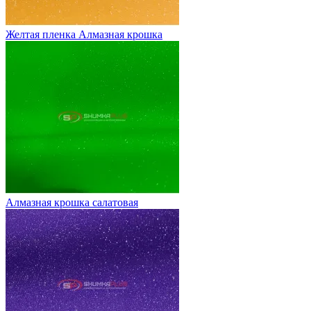
Желтая пленка Алмазная крошка
Алмазная крошка салатовая